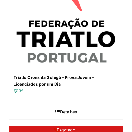
Triatlo Cross da Golegã – Prova Jovem –
Licenciados por um Dia
7,50
€
Detalhes
Esgotado