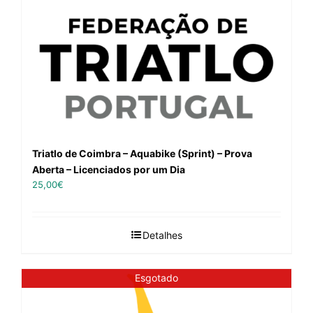
Triatlo de Coimbra – Aquabike (Sprint) – Prova
Aberta – Licenciados por um Dia
25,00
€
Detalhes
Esgotado