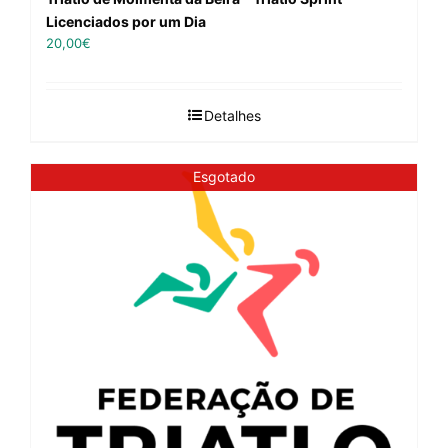
Licenciados por um Dia
20,00
€
Detalhes
Esgotado