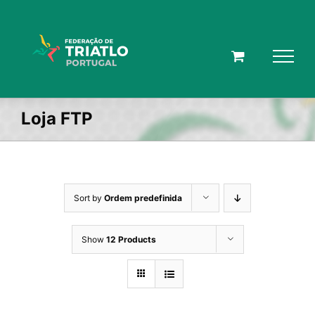
Skip
to
content
Loja FTP
Sort by
Ordem predefinida
Show
12 Products