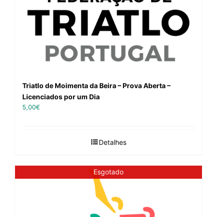
Triatlo de Moimenta da Beira – Prova Aberta –
Licenciados por um Dia
5,00
€
Detalhes
Esgotado