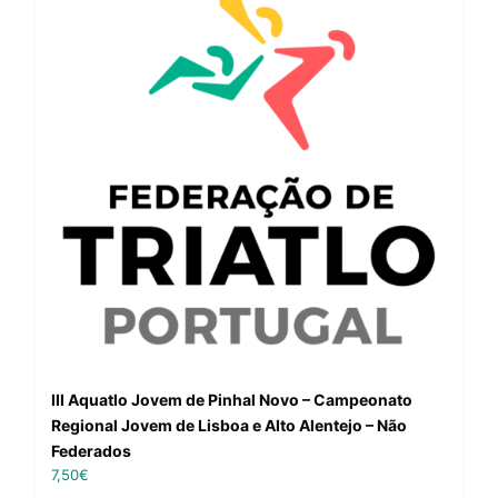
III Aquatlo Jovem de Pinhal Novo – Campeonato
Regional Jovem de Lisboa e Alto Alentejo – Não
Federados
7,50
€