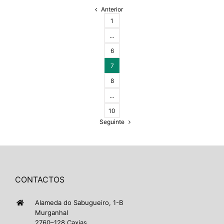
Anterior
1
…
6
7
8
…
10
Seguinte
CONTACTOS
Alameda do Sabugueiro, 1-B
Murganhal
2760–128 Caxias