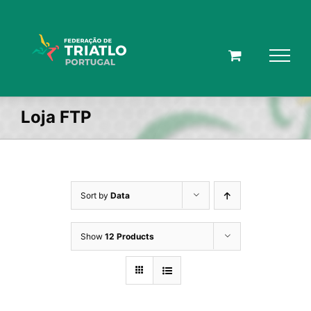
Skip
to
content
Loja FTP
Sort by
Data
Show
12 Products