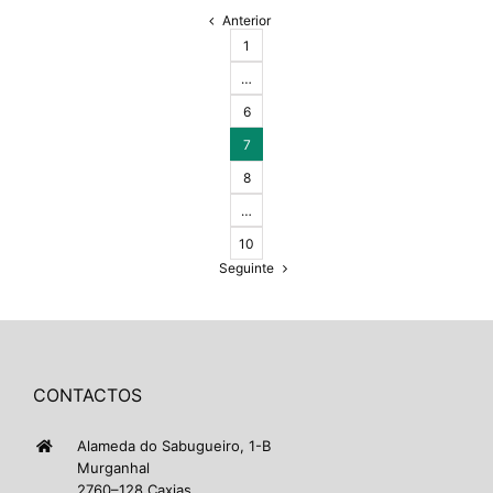
Anterior
1
…
6
7
8
…
10
Seguinte
CONTACTOS
Alameda do Sabugueiro, 1-B
Murganhal
2760–128 Caxias