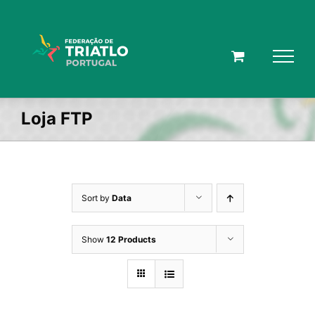
Skip
to
content
Loja FTP
Sort by
Data
Show
12 Products