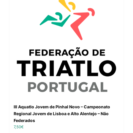
III Aquatlo Jovem de Pinhal Novo – Campeonato
Regional Jovem de Lisboa e Alto Alentejo – Não
Federados
7,50
€