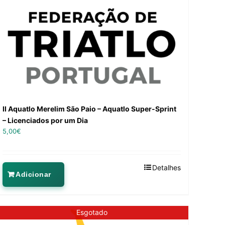
II Aquatlo Merelim São Paio – Aquatlo Super-Sprint
– Licenciados por um Dia
5,00
€
Detalhes
Adicionar
Esgotado