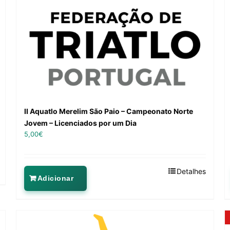
II Aquatlo Merelim São Paio – Campeonato Norte
Jovem – Licenciados por um Dia
5,00
€
Detalhes
Adicionar