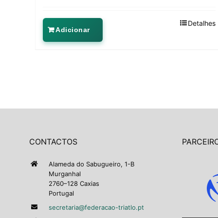
Detalhes
Adicionar
CONTACTOS
PARCEIRO
Alameda do Sabugueiro, 1-B
Murganhal
2760–128 Caxias
Portugal
secretaria@federacao-triatlo.pt