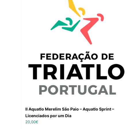
II Aquatlo Merelim São Paio – Aquatlo Sprint –
Licenciados por um Dia
20,00
€