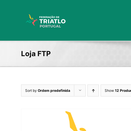
Skip
to
content
Loja FTP
Sort by
Ordem predefinida
Show
12 Produ