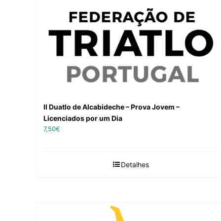
II Duatlo de Alcabideche – Prova Jovem –
Licenciados por um Dia
7,50
€
Detalhes