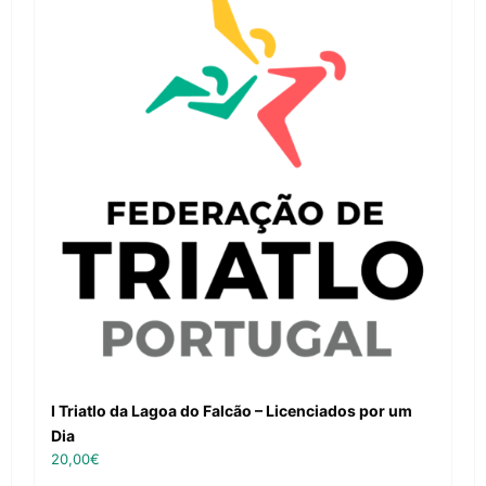
I Triatlo da Lagoa do Falcão – Licenciados por um
Dia
20,00
€