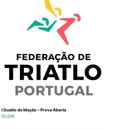
I Duatlo de Mação – Prova Aberta
25,00
€