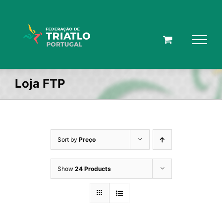
Skip
to
content
Loja FTP
Sort by
Preço
Show
24 Products