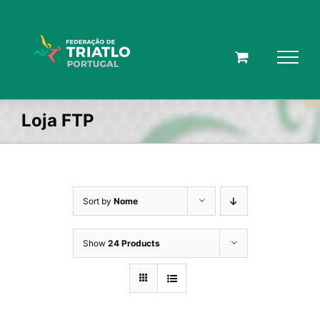
Skip
to
content
Loja FTP
Sort by
Nome
Show
24 Products