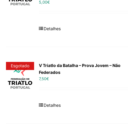
5,00
€
Detalhes
V Triatlo da Batalha – Prova Jovem – Não
Esgotado
Federados
7,50
€
Detalhes