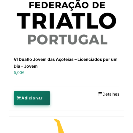
VI Duatlo Jovem das Açoteias – Licenciados por um
Dia – Jovem
5,00
€
Detalhes
Adicionar