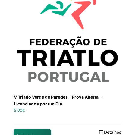
V Triatlo Verde de Paredes – Prova Aberta –
Licenciados por um Dia
5,00
€
Detalhes