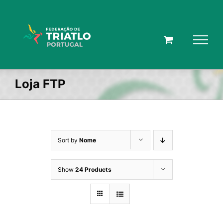
Skip
to
content
Loja FTP
Sort by
Nome
Show
24 Products