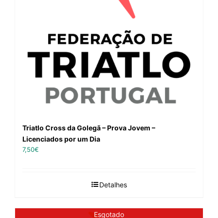
Triatlo Cross da Golegã – Prova Jovem –
Licenciados por um Dia
7,50
€
Detalhes
Esgotado