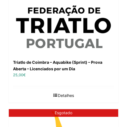
Triatlo de Coimbra – Aquabike (Sprint) – Prova
Aberta – Licenciados por um Dia
25,00
€
Detalhes
Esgotado