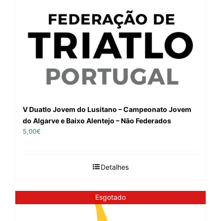
V Duatlo Jovem do Lusitano – Campeonato Jovem
do Algarve e Baixo Alentejo – Não Federados
5,00
€
Detalhes
Esgotado