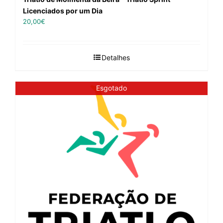
Licenciados por um Dia
20,00
€
Detalhes
Esgotado