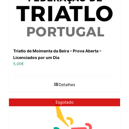
Triatlo de Moimenta da Beira – Prova Aberta –
Licenciados por um Dia
5,00
€
Detalhes
Esgotado