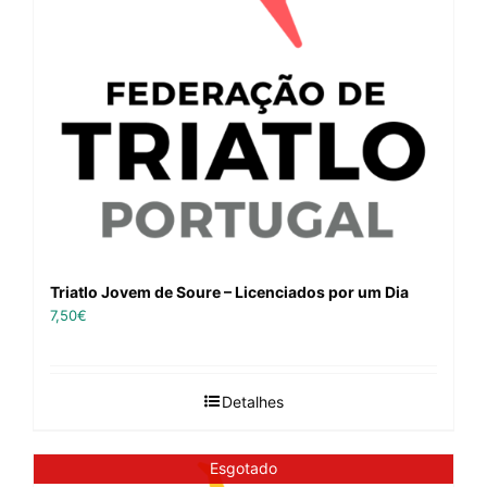
Triatlo Jovem de Soure – Licenciados por um Dia
7,50
€
Detalhes
Esgotado