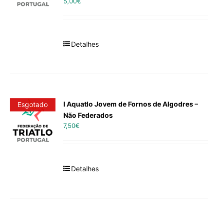
5,00
€
Detalhes
I Aquatlo Jovem de Fornos de Algodres –
Esgotado
Não Federados
7,50
€
Detalhes