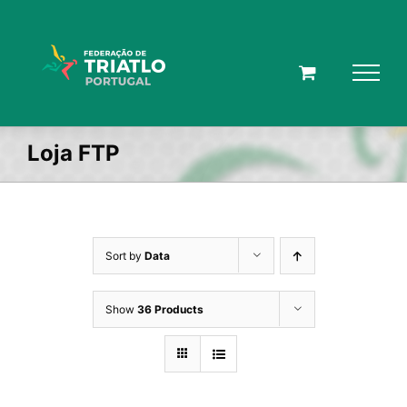
Skip
to
content
Loja FTP
Sort by
Data
Show
36 Products