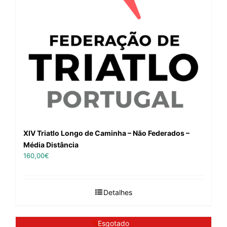
XIV Triatlo Longo de Caminha – Não Federados –
Média Distância
160,00
€
Detalhes
Esgotado