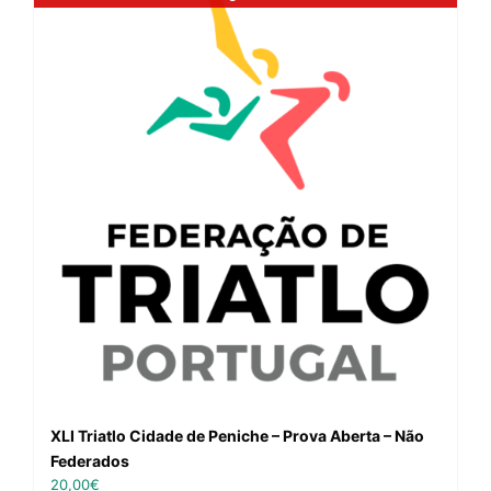
XLI Triatlo Cidade de Peniche – Prova Aberta – Não
Federados
20,00
€