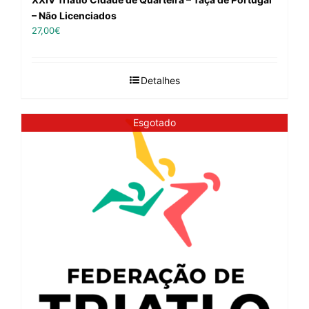
– Não Licenciados
27,00
€
Detalhes
Esgotado