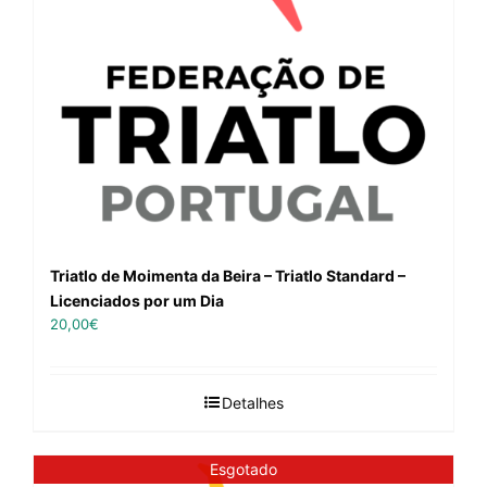
Triatlo de Moimenta da Beira – Triatlo Standard –
Licenciados por um Dia
20,00
€
Detalhes
Esgotado