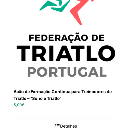
Ação de Formação Contínua para Treinadores de
Triatlo – “Sono e Triatlo”
5,00
€
Detalhes