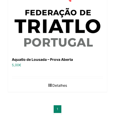
Aquatlo de Lousada – Prova Aberta
5,00
€
Detalhes
1