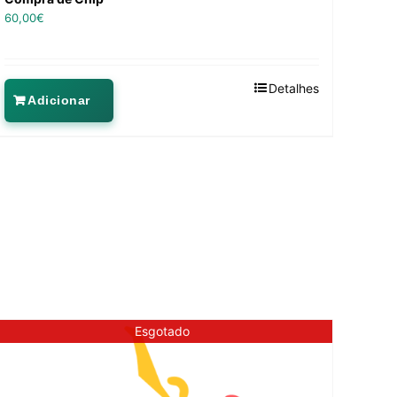
60,00
€
Detalhes
Adicionar
Esgotado