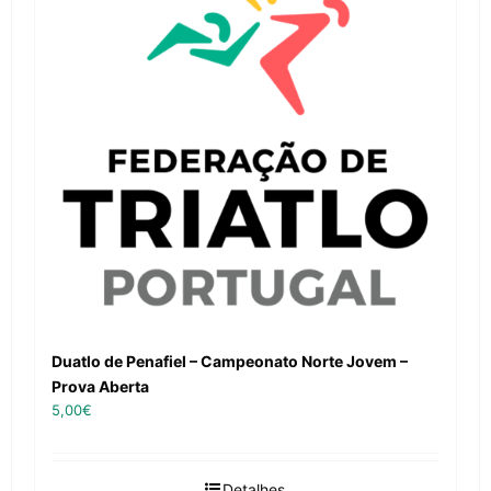
Duatlo de Penafiel – Campeonato Norte Jovem –
Prova Aberta
5,00
€
Detalhes