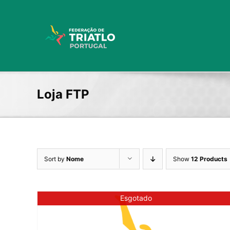
Skip
to
content
Loja FTP
Sort by
Nome
Show
12 Products
Esgotado