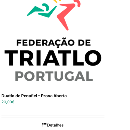
Duatlo de Penafiel – Prova Aberta
20,00
€
Detalhes