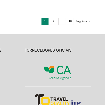
1
2
…
10
Seguinte
S
FORNECEDORES OFICIAIS