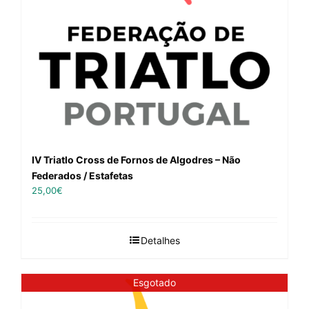
IV Triatlo Cross de Fornos de Algodres – Não
Federados / Estafetas
25,00
€
Detalhes
Esgotado