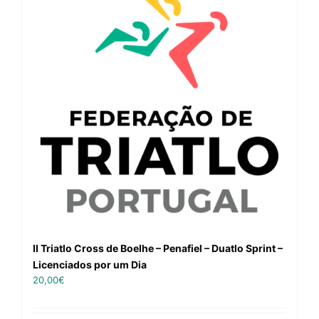
II Triatlo Cross de Boelhe – Penafiel – Duatlo Sprint –
Licenciados por um Dia
20,00
€