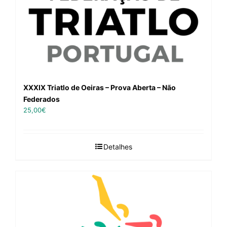
XXXIX Triatlo de Oeiras – Prova Aberta – Não
Federados
25,00
€
Detalhes