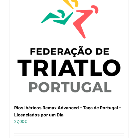
Rios Ibéricos Remax Advanced – Taça de Portugal –
Licenciados por um Dia
27,00
€