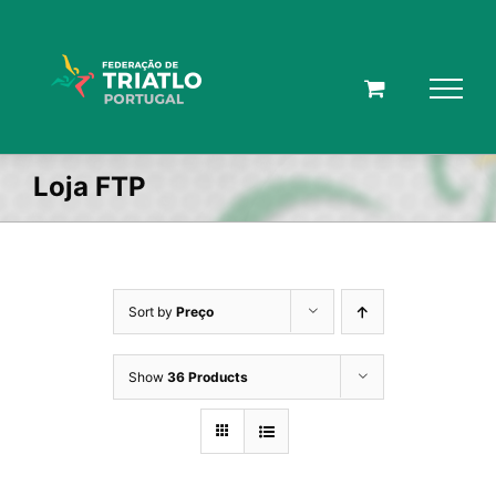
Skip
to
content
Loja FTP
Sort by
Preço
Show
36 Products