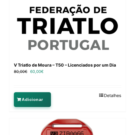
V Triatlo de Moura – T50 – Licenciados por um Dia
80,00
€
60,00
€
Detalhes
Adicionar