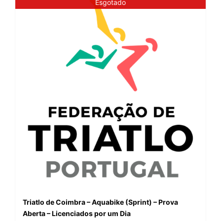
Esgotado
Triatlo de Coimbra – Aquabike (Sprint) – Prova
Aberta – Licenciados por um Dia