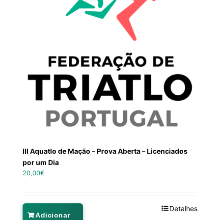
III Aquatlo de Mação – Prova Aberta – Licenciados
por um Dia
20,00
€
Detalhes
Adicionar