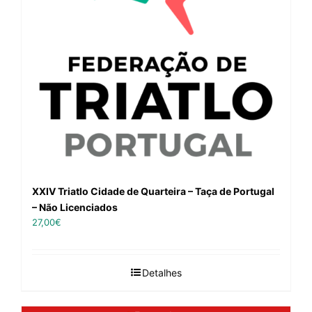
XXIV Triatlo Cidade de Quarteira – Taça de Portugal
– Não Licenciados
27,00
€
Detalhes