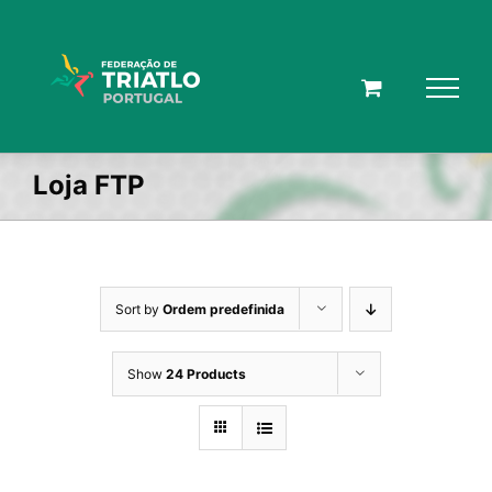
Skip
to
content
Loja FTP
Sort by
Ordem predefinida
Show
24 Products