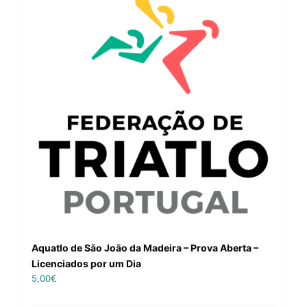
Aquatlo de São João da Madeira – Prova Aberta –
Licenciados por um Dia
5,00
€