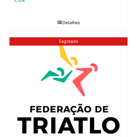
5,00
€
Detalhes
Esgotado