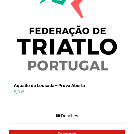
Aquatlo de Lousada – Prova Aberta
5,00
€
Detalhes
Esgotado