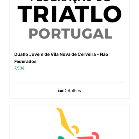
Duatlo Jovem de Vila Nova de Cerveira – Não
Federados
7,50
€
Detalhes