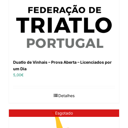
Duatlo de Vinhais – Prova Aberta – Licenciados por
um Dia
5,00
€
Detalhes
Esgotado