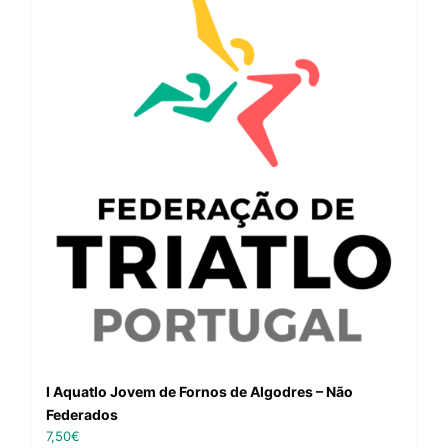
I Aquatlo Jovem de Fornos de Algodres – Não
Federados
7,50
€