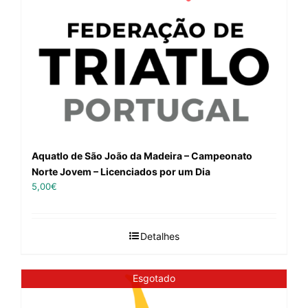
Aquatlo de São João da Madeira – Campeonato
Norte Jovem – Licenciados por um Dia
5,00
€
Detalhes
Esgotado