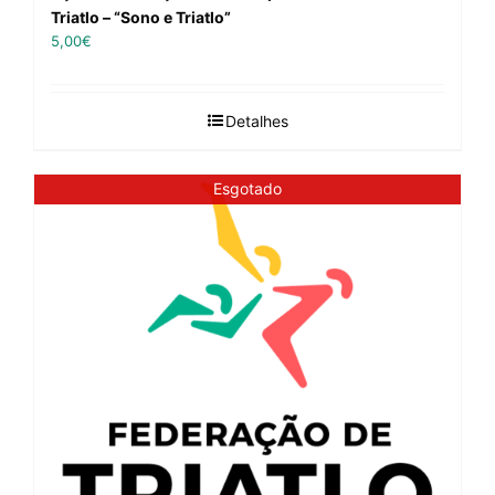
Triatlo – “Sono e Triatlo”
5,00
€
Detalhes
Esgotado