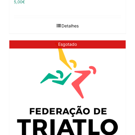
5,00
€
Detalhes
Esgotado