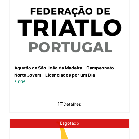
Aquatlo de São João da Madeira – Campeonato
Norte Jovem – Licenciados por um Dia
5,00
€
Detalhes
Esgotado