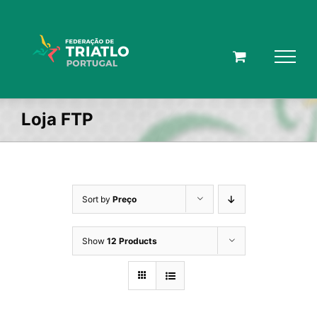
Skip
to
content
Loja FTP
Sort by
Preço
Show
12 Products