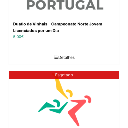
Duatlo de Vinhais – Campeonato Norte Jovem –
Licenciados por um Dia
5,00
€
Detalhes
Esgotado