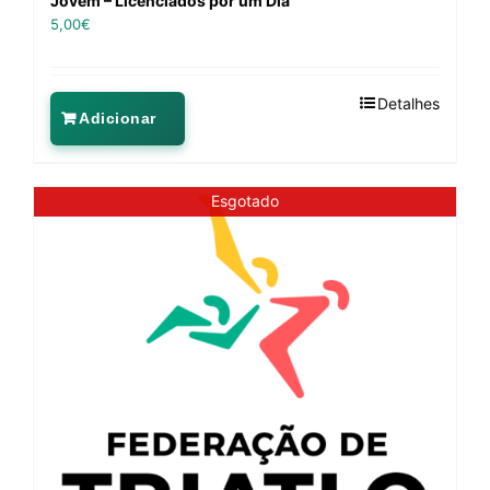
Jovem – Licenciados por um Dia
5,00
€
Detalhes
Adicionar
Esgotado