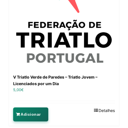
V Triatlo Verde de Paredes – Triatlo Jovem –
Licenciados por um Dia
5,00
€
Detalhes
Adicionar