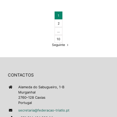
1
2
…
10
Seguinte
CONTACTOS
Alameda do Sabugueiro, 1-B
Murganhal
2760–128 Caxias
Portugal
secretaria@federacao-triatlo.pt