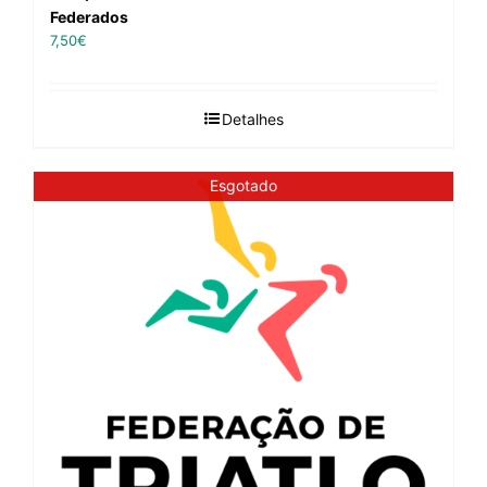
Federados
7,50
€
Detalhes
Esgotado