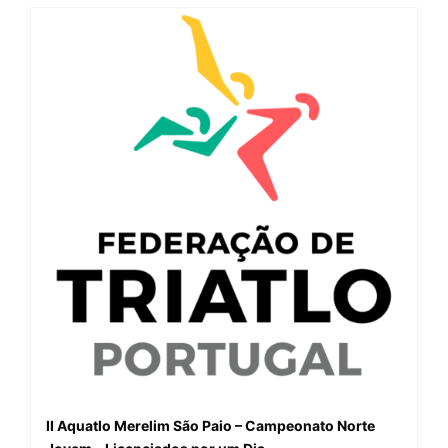
II Aquatlo Merelim São Paio – Campeonato Norte