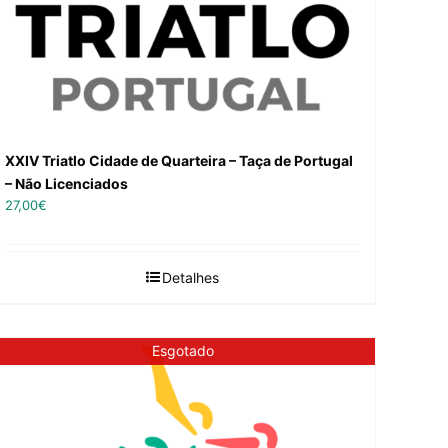
XXIV Triatlo Cidade de Quarteira – Taça de Portugal
– Não Licenciados
27,00
€
Detalhes
Esgotado