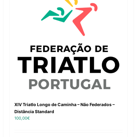
XIV Triatlo Longo de Caminha – Não Federados –
Distância Standard
100,00
€