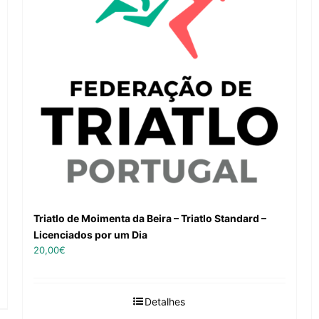
Triatlo de Moimenta da Beira – Triatlo Standard –
Licenciados por um Dia
20,00
€
Detalhes