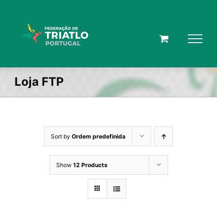
Skip
to
content
Loja FTP
Sort by
Ordem predefinida
Show
12 Products