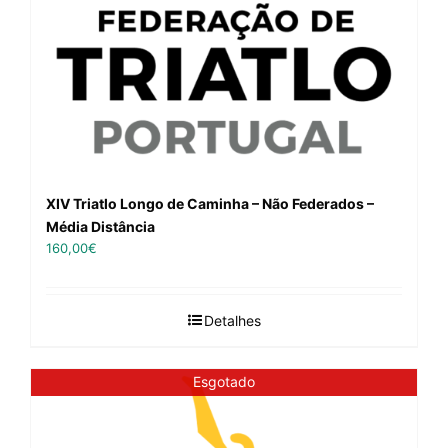
XIV Triatlo Longo de Caminha – Não Federados –
Média Distância
160,00
€
Detalhes
Esgotado