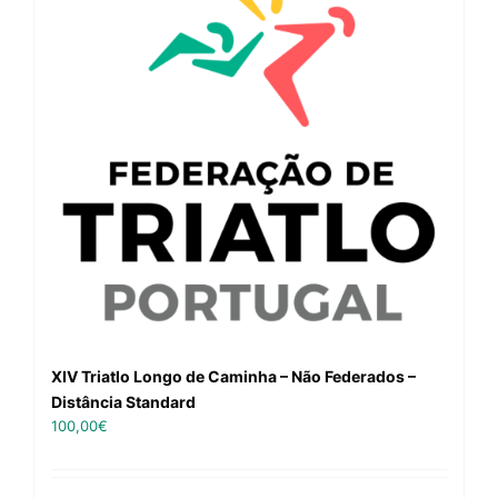
XIV Triatlo Longo de Caminha – Não Federados –
Distância Standard
100,00
€