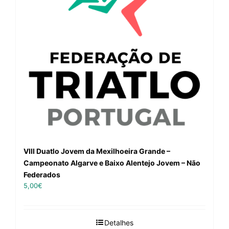
VIII Duatlo Jovem da Mexilhoeira Grande –
Campeonato Algarve e Baixo Alentejo Jovem – Não
Federados
5,00
€
Detalhes