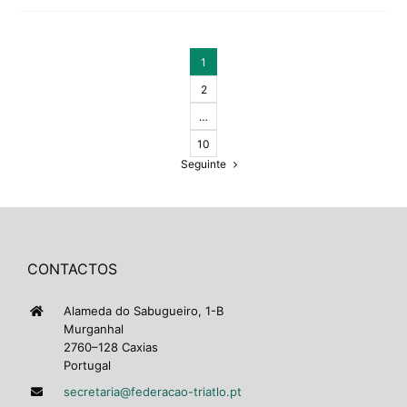
1
2
…
10
Seguinte
CONTACTOS
Alameda do Sabugueiro, 1-B
Murganhal
2760–128 Caxias
Portugal
secretaria@federacao-triatlo.pt