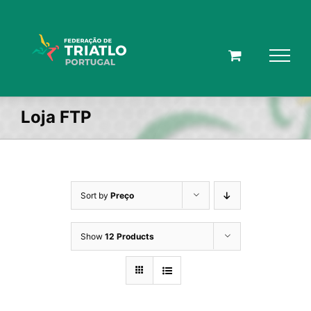
Skip
to
content
Loja FTP
Sort by
Preço
Show
12 Products