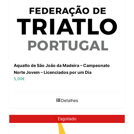
Aquatlo de São João da Madeira – Campeonato
Norte Jovem – Licenciados por um Dia
5,00
€
Detalhes
Esgotado