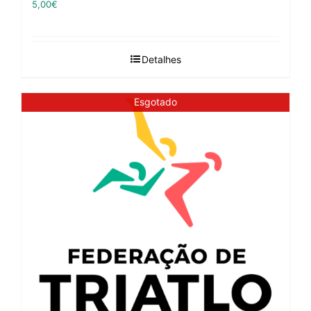
5,00
€
Detalhes
Esgotado