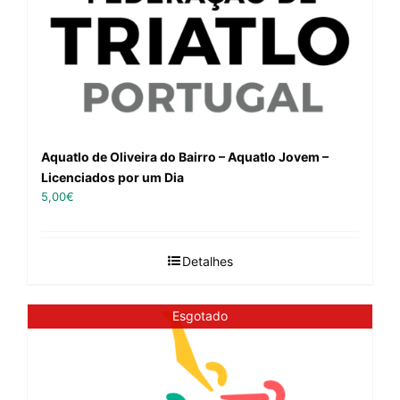
Aquatlo de Oliveira do Bairro – Aquatlo Jovem –
Licenciados por um Dia
5,00
€
Detalhes
Esgotado