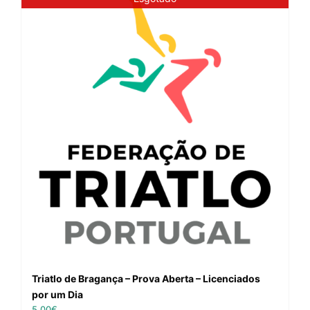
Triatlo de Bragança – Prova Aberta – Licenciados
por um Dia
5,00
€