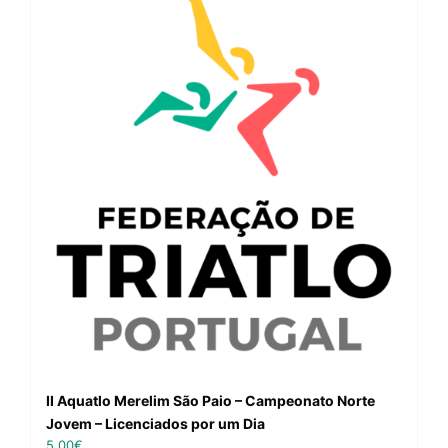
II Aquatlo Merelim São Paio – Campeonato Norte
Jovem – Licenciados por um Dia
5,00
€