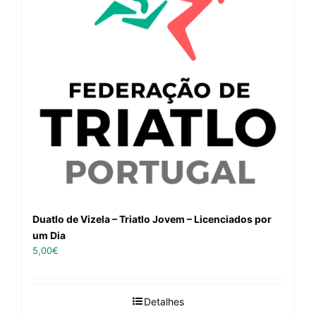
Duatlo de Vizela – Triatlo Jovem – Licenciados por
um Dia
5,00
€
Detalhes