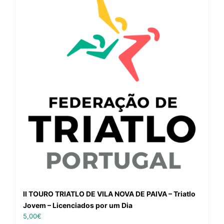
II TOURO TRIATLO DE VILA NOVA DE PAIVA – Triatlo
Jovem – Licenciados por um Dia
5,00
€