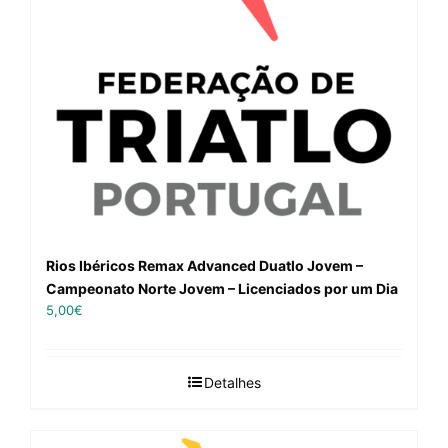
Rios Ibéricos Remax Advanced Duatlo Jovem –
Campeonato Norte Jovem – Licenciados por um Dia
5,00
€
Detalhes