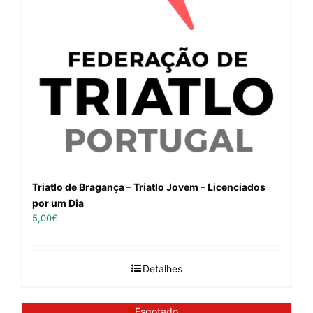
Triatlo de Bragança – Triatlo Jovem – Licenciados
por um Dia
5,00
€
Detalhes
Esgotado