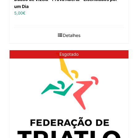
um Dia
5,00
€
Detalhes
Esgotado