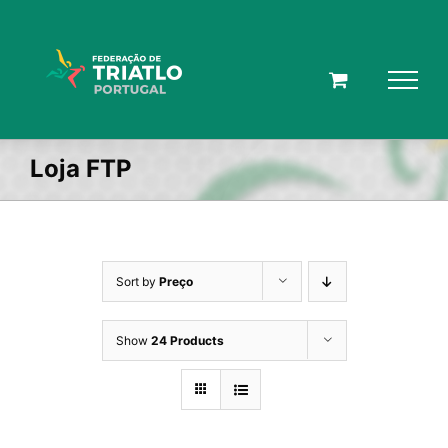
Skip
to
content
Loja FTP
Sort by
Preço
Show
24 Products