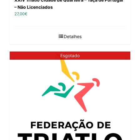
– Não Licenciados
27,00
€
Detalhes
Esgotado