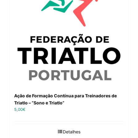
Ação de Formação Contínua para Treinadores de
Triatlo – “Sono e Triatlo”
5,00
€
Detalhes