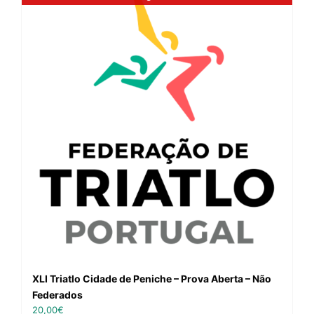
XLI Triatlo Cidade de Peniche – Prova Aberta – Não
Federados
20,00
€