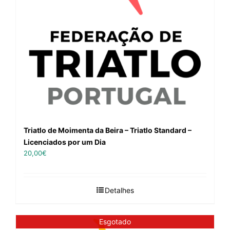
Triatlo de Moimenta da Beira – Triatlo Standard –
Licenciados por um Dia
20,00
€
Detalhes
Esgotado