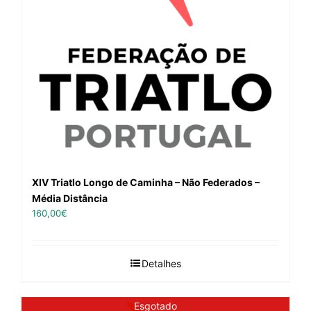
XIV Triatlo Longo de Caminha – Não Federados –
Média Distância
160,00
€
Detalhes
Esgotado