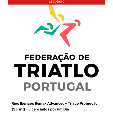
Esgotado
Rios Ibéricos Remax Advanced – Triatlo Promoção
(Sprint) – Licenciados por um Dia