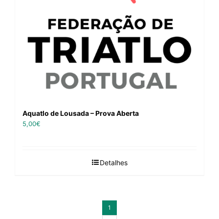
Aquatlo de Lousada – Prova Aberta
5,00
€
Detalhes
1