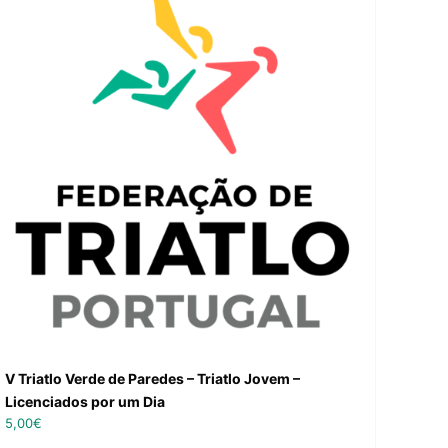
V Triatlo Verde de Paredes – Triatlo Jovem –
Licenciados por um Dia
5,00
€