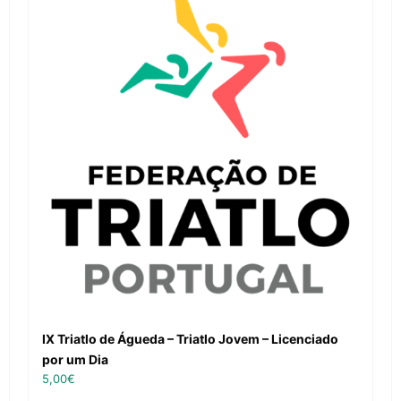
IX Triatlo de Águeda – Triatlo Jovem – Licenciado
por um Dia
5,00
€