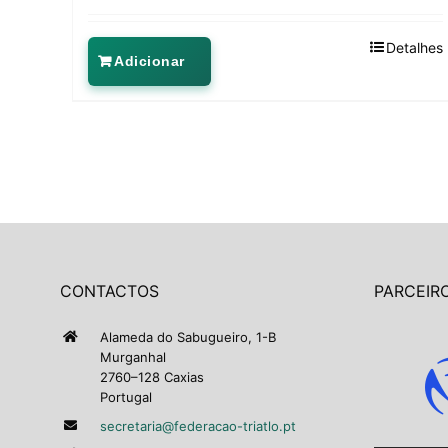
Detalhes
Adicionar
CONTACTOS
PARCEIRO
Alameda do Sabugueiro, 1-B
Murganhal
2760–128 Caxias
Portugal
secretaria@federacao-triatlo.pt