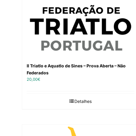
II Triatlo e Aquatlo de Sines – Prova Aberta – Não
Federados
20,00
€
Detalhes