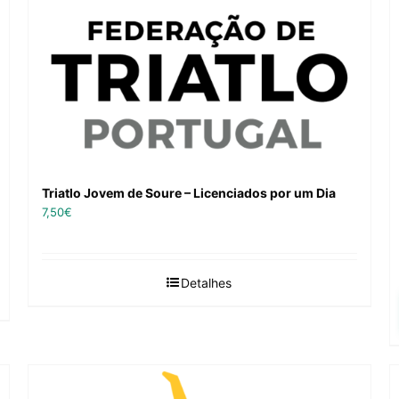
Triatlo Jovem de Soure – Licenciados por um Dia
7,50
€
Detalhes