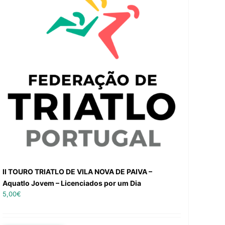
II TOURO TRIATLO DE VILA NOVA DE PAIVA –
Aquatlo Jovem – Licenciados por um Dia
5,00
€