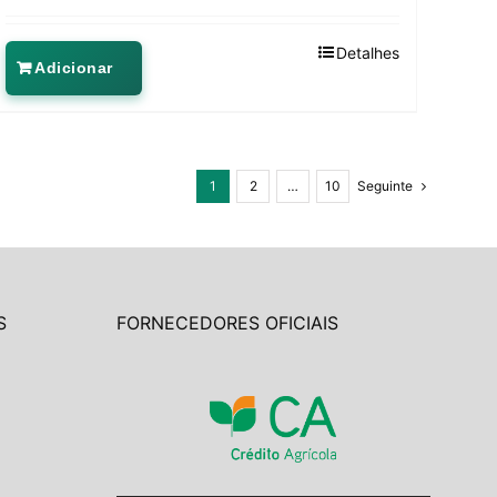
Detalhes
Adicionar
1
2
…
10
Seguinte
S
FORNECEDORES OFICIAIS