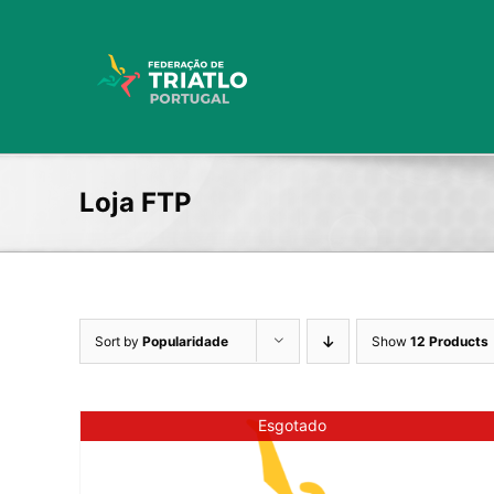
Skip
to
content
Loja FTP
Sort by
Popularidade
Show
12 Products
Esgotado