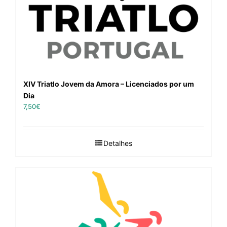
XIV Triatlo Jovem da Amora – Licenciados por um
Dia
7,50
€
Detalhes