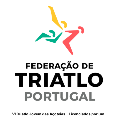
VI Duatlo Jovem das Açoteias – Licenciados por um