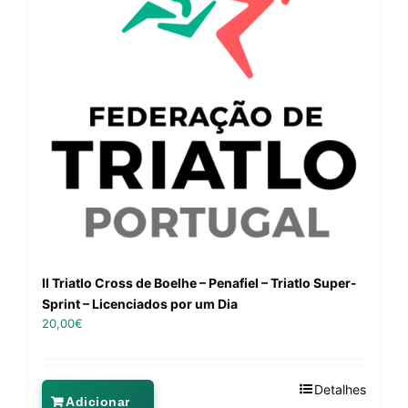
II Triatlo Cross de Boelhe – Penafiel – Triatlo Super-
Sprint – Licenciados por um Dia
20,00
€
Detalhes
Adicionar