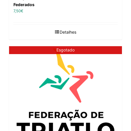
Federados
7,50
€
Detalhes
Esgotado