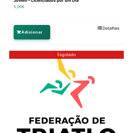
Jovem – Licenciados por um Dia
5,00
€
Detalhes
Adicionar
Esgotado