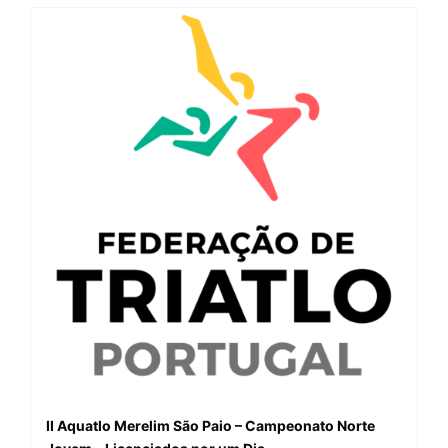
II Aquatlo Merelim São Paio – Campeonato Norte