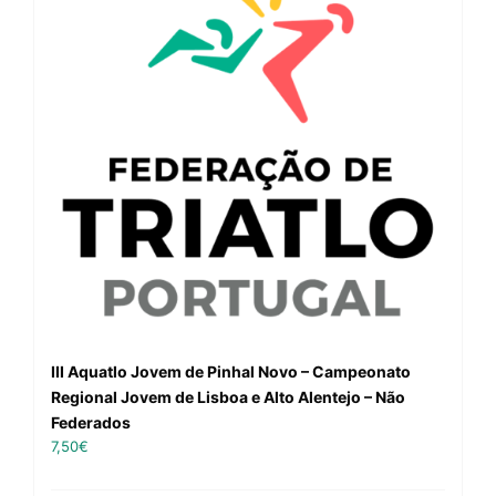
III Aquatlo Jovem de Pinhal Novo – Campeonato
Regional Jovem de Lisboa e Alto Alentejo – Não
Federados
7,50
€