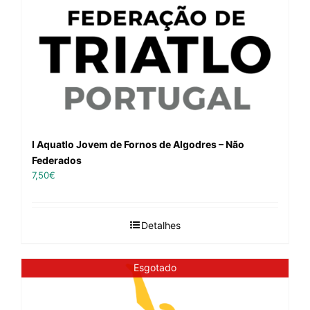
I Aquatlo Jovem de Fornos de Algodres – Não
Federados
7,50
€
Detalhes
Esgotado