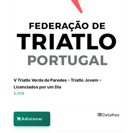
V Triatlo Verde de Paredes – Triatlo Jovem –
Licenciados por um Dia
5,00
€
Detalhes
Adicionar