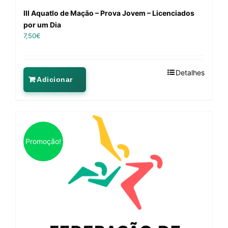
III Aquatlo de Mação – Prova Jovem – Licenciados
por um Dia
7,50
€
Detalhes
Adicionar
Promoção!