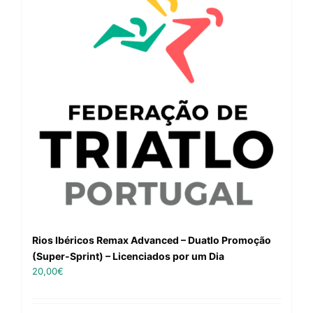
Rios Ibéricos Remax Advanced – Duatlo Promoção
(Super-Sprint) – Licenciados por um Dia
20,00
€