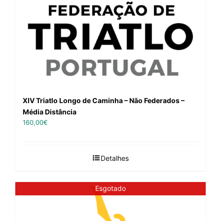
XIV Triatlo Longo de Caminha – Não Federados –
Média Distância
160,00
€
Detalhes
Esgotado