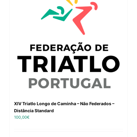
XIV Triatlo Longo de Caminha – Não Federados –
Distância Standard
100,00
€