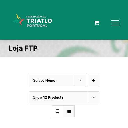
Skip
to
content
Loja FTP
Sort by
Nome
Show
12 Products