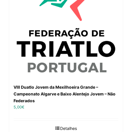
VIII Duatlo Jovem da Mexilhoeira Grande –
Campeonato Algarve e Baixo Alentejo Jovem – Não
Federados
5,00
€
Detalhes