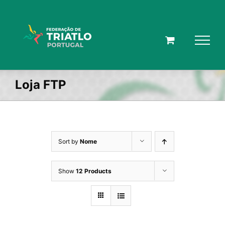
Skip
to
content
Loja FTP
Sort by
Nome
Show
12 Products