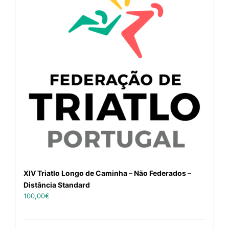
XIV Triatlo Longo de Caminha – Não Federados –
Distância Standard
100,00
€