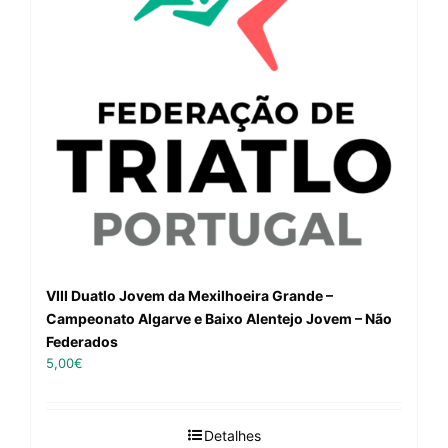
VIII Duatlo Jovem da Mexilhoeira Grande –
Campeonato Algarve e Baixo Alentejo Jovem – Não
Federados
5,00
€
Detalhes