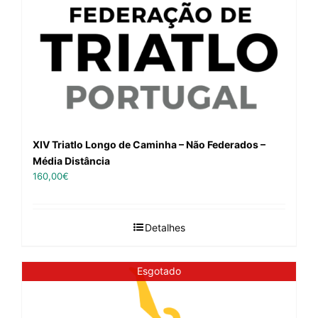
XIV Triatlo Longo de Caminha – Não Federados –
Média Distância
160,00
€
Detalhes
Esgotado