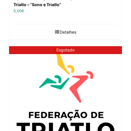
Triatlo – “Sono e Triatlo”
5,00
€
Detalhes
Esgotado