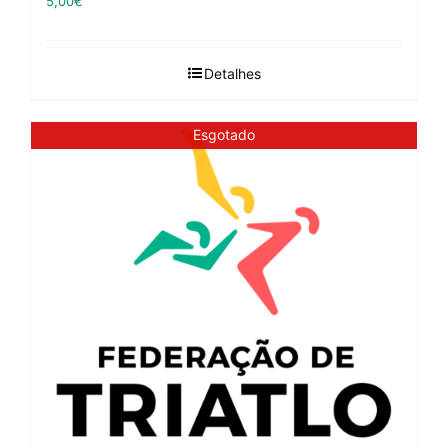
5,00
€
Detalhes
Esgotado