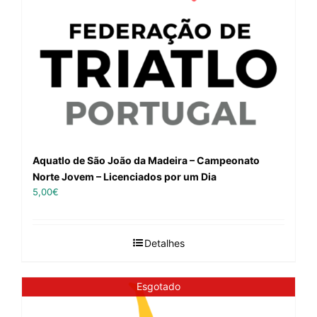
Aquatlo de São João da Madeira – Campeonato
Norte Jovem – Licenciados por um Dia
5,00
€
Detalhes
Esgotado