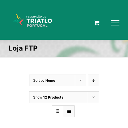
Skip
to
content
Loja FTP
Sort by
Nome
Show
12 Products