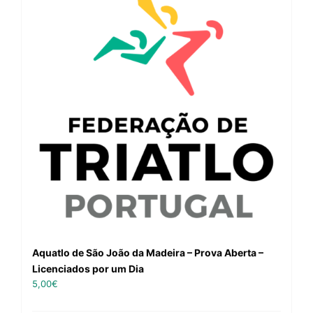
Aquatlo de São João da Madeira – Prova Aberta –
Licenciados por um Dia
5,00
€