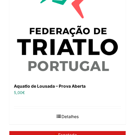
Aquatlo de Lousada – Prova Aberta
5,00
€
Detalhes
Esgotado