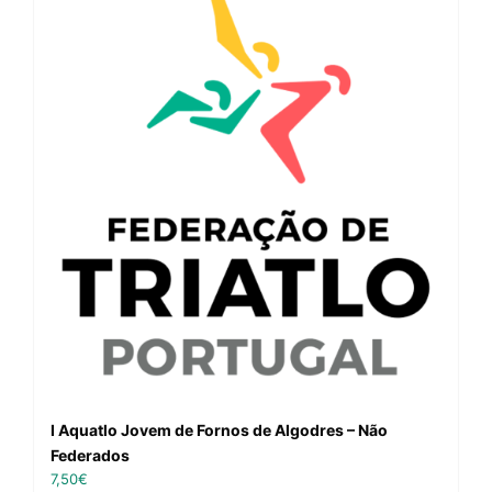
I Aquatlo Jovem de Fornos de Algodres – Não
Federados
7,50
€