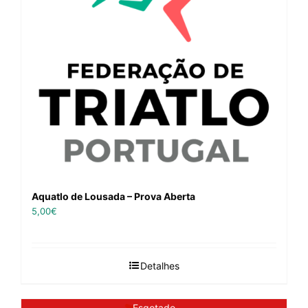
Aquatlo de Lousada – Prova Aberta
5,00
€
Detalhes
Esgotado