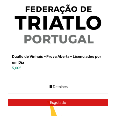
Duatlo de Vinhais – Prova Aberta – Licenciados por
um Dia
5,00
€
Detalhes
Esgotado