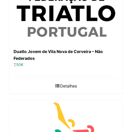
Duatlo Jovem de Vila Nova de Cerveira – Não
Federados
7,50
€
Detalhes