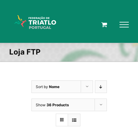
Skip
to
content
Loja FTP
Sort by
Nome
Show
36 Products