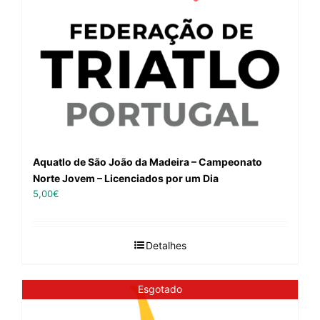
Aquatlo de São João da Madeira – Campeonato
Norte Jovem – Licenciados por um Dia
5,00
€
Detalhes
Esgotado