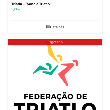
Triatlo – “Sono e Triatlo”
5,00
€
Detalhes
Esgotado