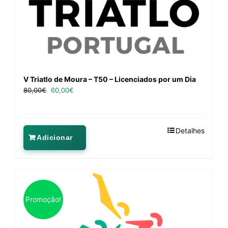
V Triatlo de Moura – T50 – Licenciados por um Dia
80,00
€
60,00
€
Detalhes
Adicionar
Promoção!