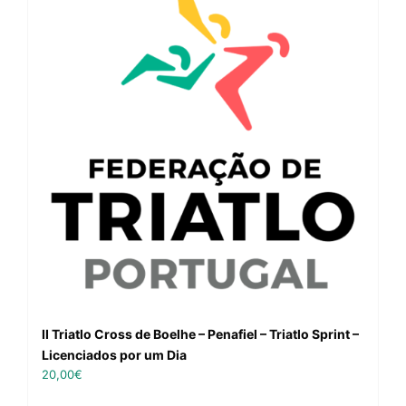
II Triatlo Cross de Boelhe – Penafiel – Triatlo Sprint –
Licenciados por um Dia
20,00
€