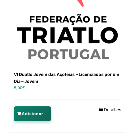
VI Duatlo Jovem das Açoteias – Licenciados por um
Dia – Jovem
5,00
€
Detalhes
Adicionar