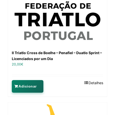
II Triatlo Cross de Boelhe – Penafiel – Duatlo Sprint –
Licenciados por um Dia
20,00
€
Detalhes
Adicionar