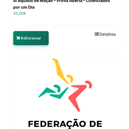
III Aquatlo de Mação – Prova Aberta – Licenciados
por um Dia
20,00
€
Detalhes
Adicionar