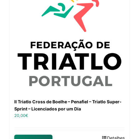
II Triatlo Cross de Boelhe – Penafiel – Triatlo Super-
Sprint – Licenciados por um Dia
20,00
€
Detalhes