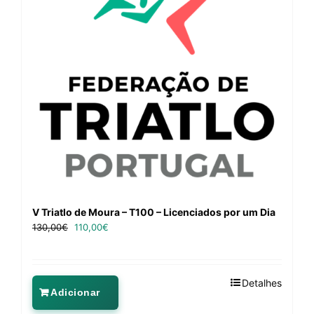
V Triatlo de Moura – T100 – Licenciados por um Dia
130,00
€
110,00
€
Detalhes
Adicionar