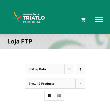
Skip
to
content
Loja FTP
Sort by
Data
Show
12 Products