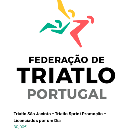
Triatlo São Jacinto – Triatlo Sprint Promoção –
Licenciados por um Dia
30,00
€