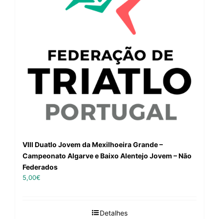
VIII Duatlo Jovem da Mexilhoeira Grande –
Campeonato Algarve e Baixo Alentejo Jovem – Não
Federados
5,00
€
Detalhes