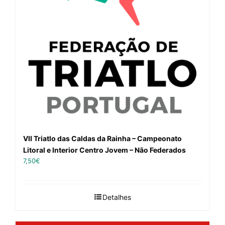
VII Triatlo das Caldas da Rainha – Campeonato
Litoral e Interior Centro Jovem – Não Federados
7,50
€
Detalhes