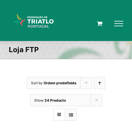
Skip
to
content
Loja FTP
Sort by
Ordem predefinida
Show
24 Products