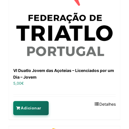
VI Duatlo Jovem das Açoteias – Licenciados por um
Dia – Jovem
5,00
€
Detalhes
Adicionar