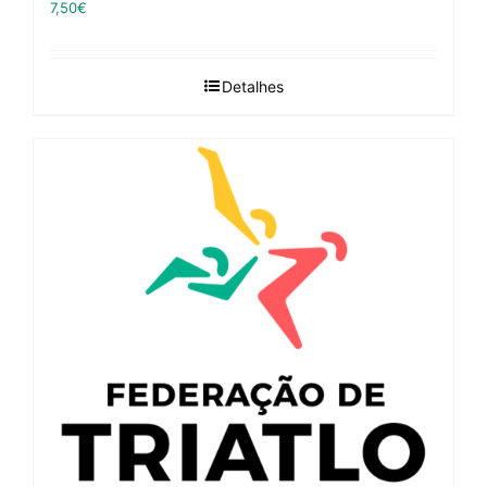
7,50
€
Detalhes