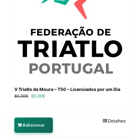
V Triatlo de Moura – T50 – Licenciados por um Dia
80,00
€
60,00
€
Detalhes
Adicionar