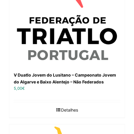
V Duatlo Jovem do Lusitano – Campeonato Jovem
do Algarve e Baixo Alentejo – Não Federados
5,00
€
Detalhes