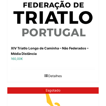
XIV Triatlo Longo de Caminha – Não Federados –
Média Distância
160,00
€
Detalhes
Esgotado