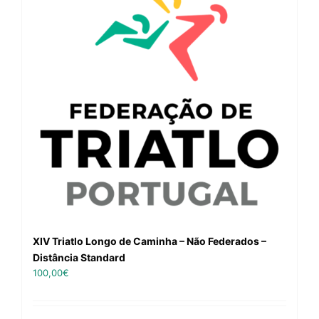
XIV Triatlo Longo de Caminha – Não Federados –
Distância Standard
100,00
€