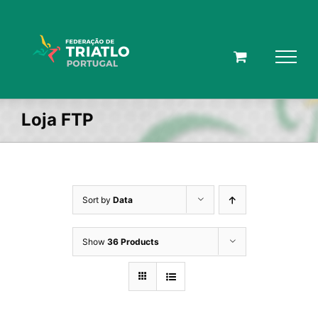
Skip
to
content
Loja FTP
Sort by
Data
Show
36 Products