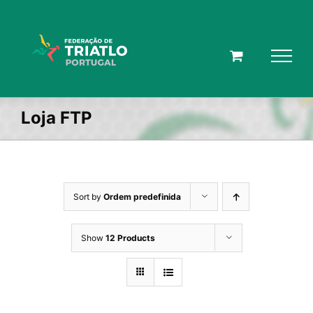
Skip
to
content
Loja FTP
Sort by
Ordem predefinida
Show
12 Products