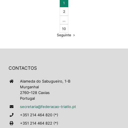
1
2
…
10
Seguinte
CONTACTOS
Alameda do Sabugueiro, 1-B
Murganhal
2760–128 Caxias
Portugal
secretaria@federacao-triatlo.pt
+351 214 464 820 (*)
+351 214 464 822 (*)