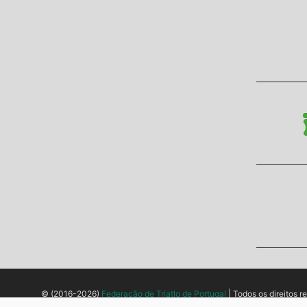
© (2016-2026)
Federação de Triatlo de Portugal
| Todos os direitos r