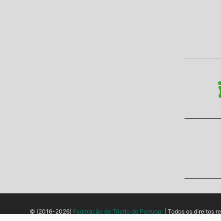
© (2016-2026)
Federação de Triatlo de Portugal
| Todos os direitos r