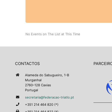
No Events on The List at This Time
CONTACTOS
PARCEIRO
Alameda do Sabugueiro, 1-B
Murganhal
2760–128 Caxias
Portugal
secretaria@federacao-triatlo.pt
+351 214 464 820 (*)
+351 214 464 822 (*)