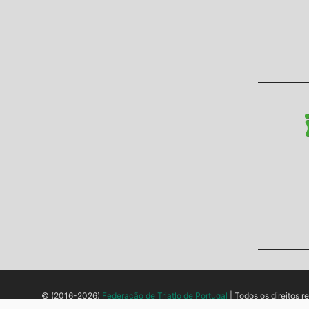
© (2016-2026)
Federação de Triatlo de Portugal
| Todos os direitos r