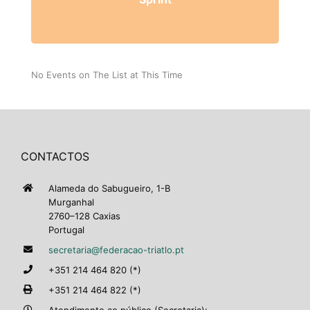
No Events on The List at This Time
CONTACTOS
Alameda do Sabugueiro, 1-B
Murganhal
2760–128 Caxias
Portugal
secretaria@federacao-triatlo.pt
+351 214 464 820 (*)
+351 214 464 822 (*)
Atendimento ao público (Secretaria):