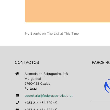
No Events on The List at This Time
CONTACTOS
PARCEIRO
Alameda do Sabugueiro, 1-B
Murganhal
2760–128 Caxias
Portugal
secretaria@federacao-triatlo.pt
+351 214 464 820 (*)
+351 214 464 822 (*)