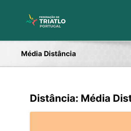
Skip
to
content
Média Distância
Distância: Média Dis