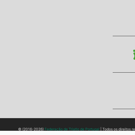
© (2016-2026)
Federação de Triatlo de Portugal
| Todos os direitos r