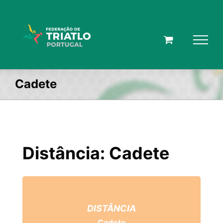
Skip
to
content
Cadete
Distância: Cadete
DISTÂNCIA
Cadete