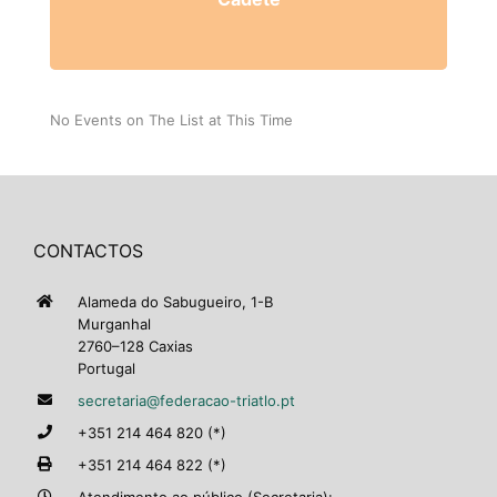
No Events on The List at This Time
CONTACTOS
Alameda do Sabugueiro, 1-B
Murganhal
2760–128 Caxias
Portugal
secretaria@federacao-triatlo.pt
+351 214 464 820 (*)
+351 214 464 822 (*)
Atendimento ao público (Secretaria):