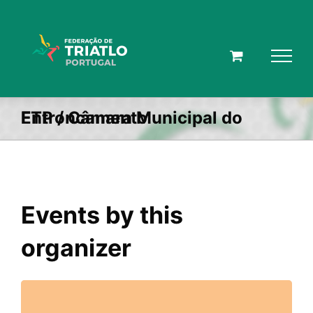
Skip
to
content
FTP / Câmara Municipal do Entroncamento
Events by this
organizer