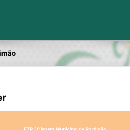
timão
er
FTP / Câmara Municipal de Portimão