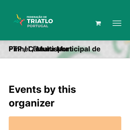
Skip
to
content
FTP / Câmara Municipal de Pinhel / Multisport
Events by this
organizer