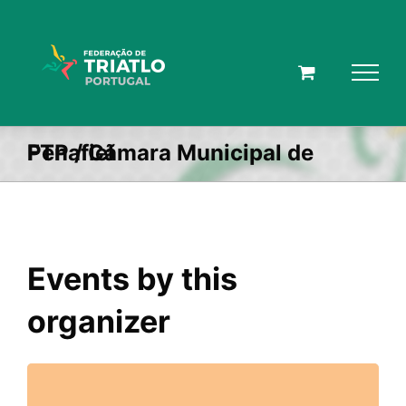
Skip
to
content
FTP / Cãmara Municipal de Penafiel
Events by this
organizer