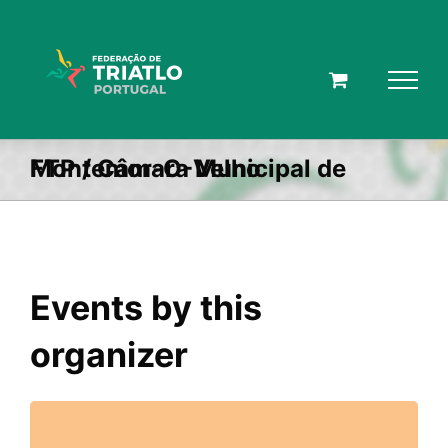
Skip
to
content
FTP / Câmara Municipal de Montemor-O-Velho
Events by this
organizer