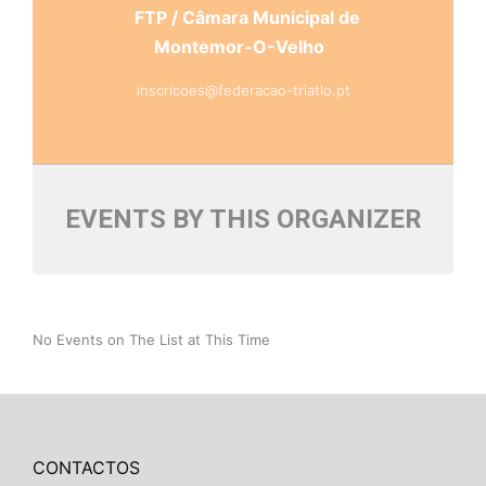
FTP / Câmara Municipal de
Montemor-O-Velho
inscricoes@federacao-triatlo.pt
EVENTS BY THIS ORGANIZER
No Events on The List at This Time
CONTACTOS