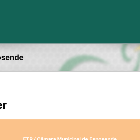
osende
er
FTP / Câmara Municipal de Esposende