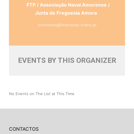
FTP / Associação Naval Amorense /
Junta de Freguesia Amora
inscricoes@federacao-triatlo.pt
EVENTS BY THIS ORGANIZER
No Events on The List at This Time
CONTACTOS