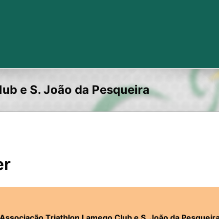
ub e S. João da Pesqueira
er
Associação Triathlon Lamego Club e S. João da Pesqueir