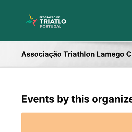
Skip
to
content
Associação Triathlon Lamego Cl
Events by this organiz