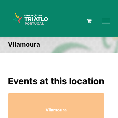
Skip
to
content
Vilamoura
Events at this location
Vilamoura