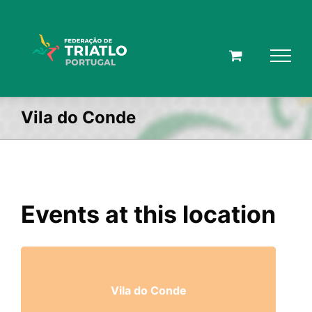
Skip
to
content
Vila do Conde
Events at this location
Vila do Conde