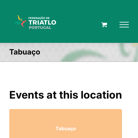
Skip
to
content
Tabuaço
Events at this location
Tabuaço