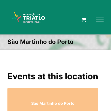
Skip
to
content
São Martinho do Porto
Events at this location
São Martinho do Porto