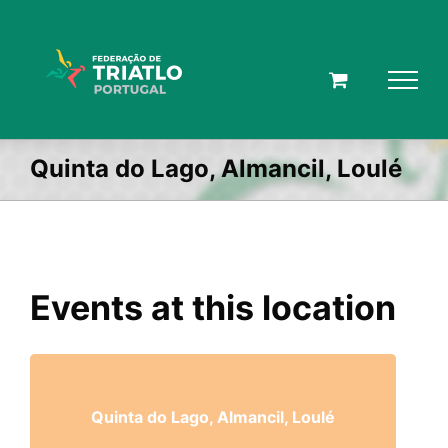
Skip
to
content
Quinta do Lago, Almancil, Loulé
Events at this location
Quinta do Lago, Almancil, Loulé