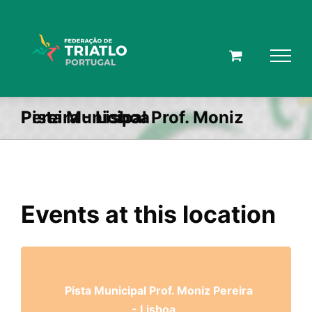
Skip
to
content
Pista Municipal Prof. Moniz Pereira - Lisboa
Events at this location
Pista Municipal Prof. Moniz Pereira
- Lisboa