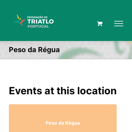
Skip
to
content
Peso da Régua
Events at this location
Peso da Régua